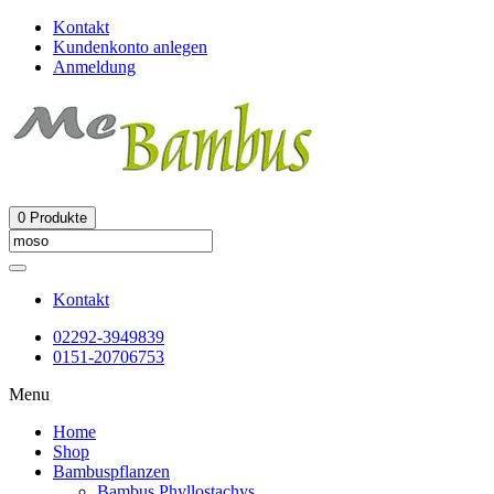
Kontakt
Kundenkonto anlegen
Anmeldung
0
Produkte
Kontakt
02292-3949839
0151-20706753
Menu
Home
Shop
Bambuspflanzen
Bambus Phyllostachys