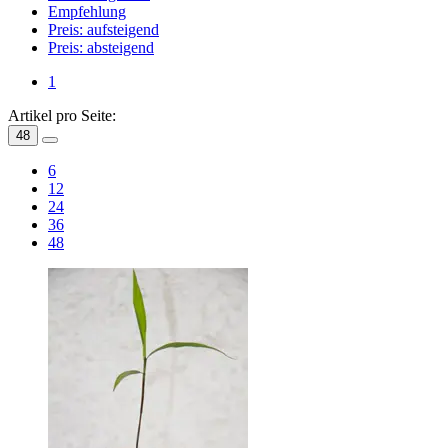
Empfehlung
Preis: aufsteigend
Preis: absteigend
1
Artikel pro Seite:
48
6
12
24
36
48