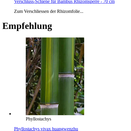
Verschluss-Schiene für Bambus Rhizomsperre - 70 cm
Zum Verschliessen der Rhizomfolie...
Empfehlung
Phyllostachys
Phyllostachys vivax huangwenzhu