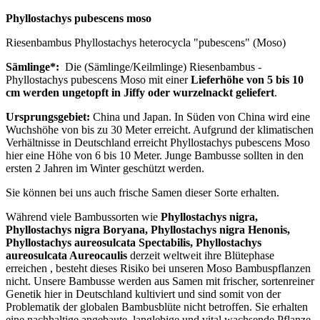
Phyllostachys pubescens moso
Riesenbambus Phyllostachys heterocycla "pubescens" (Moso)
Sämlinge*:
Die (Sämlinge/Keilmlinge) Riesenbambus -
Phyllostachys pubescens Moso mit einer
Lieferhöhe von 5 bis 10
cm werden ungetopft in Jiffy oder wurzelnackt geliefert
.
Ursprungsgebiet:
China und Japan. In Süden von China wird eine
Wuchshöhe von bis zu 30 Meter erreicht. Aufgrund der klimatischen
Verhältnisse in Deutschland erreicht Phyllostachys pubescens Moso
hier eine Höhe von 6 bis 10 Meter. Junge Bambusse sollten in den
ersten 2 Jahren im Winter geschützt werden.
Sie können bei uns auch frische Samen dieser Sorte erhalten.
Während viele Bambussorten wie
Phyllostachys nigra,
Phyllostachys nigra Boryana, Phyllostachys nigra Henonis,
Phyllostachys aureosulcata Spectabilis, Phyllostachys
aureosulcata Aureocaulis
derzeit weltweit ihre Blütephase
erreichen , besteht dieses Risiko bei unseren Moso Bambuspflanzen
nicht. Unsere Bambusse werden aus Samen mit frischer, sortenreiner
Genetik hier in Deutschland kultiviert und sind somit von der
Problematik der globalen Bambusblüte nicht betroffen. Sie erhalten
eine nachhaltige angebaute, langlebige und vital wachsende Pflanze,