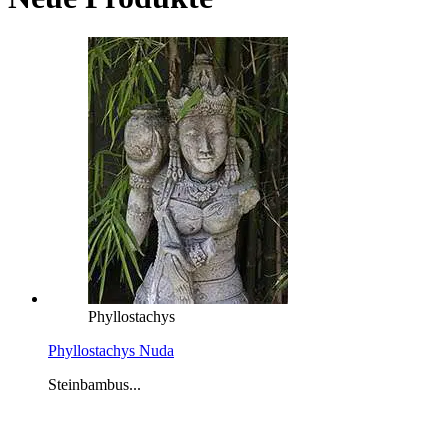
Phyllostachys
Phyllostachys Nuda
Steinbambus...