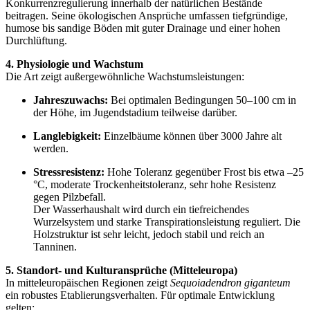
Konkurrenzregulierung innerhalb der natürlichen Bestände
beitragen. Seine ökologischen Ansprüche umfassen tiefgründige,
humose bis sandige Böden mit guter Drainage und einer hohen
Durchlüftung.
4. Physiologie und Wachstum
Die Art zeigt außergewöhnliche Wachstumsleistungen:
Jahreszuwachs:
Bei optimalen Bedingungen 50–100 cm in
der Höhe, im Jugendstadium teilweise darüber.
Langlebigkeit:
Einzelbäume können über 3000 Jahre alt
werden.
Stressresistenz:
Hohe Toleranz gegenüber Frost bis etwa –25
°C, moderate Trockenheitstoleranz, sehr hohe Resistenz
gegen Pilzbefall.
Der Wasserhaushalt wird durch ein tiefreichendes
Wurzelsystem und starke Transpirationsleistung reguliert. Die
Holzstruktur ist sehr leicht, jedoch stabil und reich an
Tanninen.
5. Standort- und Kulturansprüche (Mitteleuropa)
In mitteleuropäischen Regionen zeigt
Sequoiadendron giganteum
ein robustes Etablierungsverhalten. Für optimale Entwicklung
gelten: