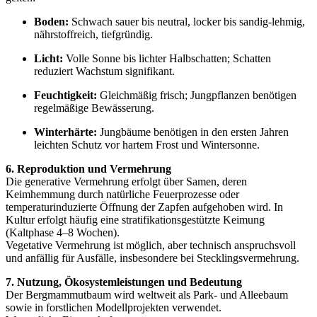
Boden:
Schwach sauer bis neutral, locker bis sandig-lehmig,
nährstoffreich, tiefgründig.
Licht:
Volle Sonne bis lichter Halbschatten; Schatten
reduziert Wachstum signifikant.
Feuchtigkeit:
Gleichmäßig frisch; Jungpflanzen benötigen
regelmäßige Bewässerung.
Winterhärte:
Jungbäume benötigen in den ersten Jahren
leichten Schutz vor hartem Frost und Wintersonne.
6. Reproduktion und Vermehrung
Die generative Vermehrung erfolgt über Samen, deren
Keimhemmung durch natürliche Feuerprozesse oder
temperaturinduzierte Öffnung der Zapfen aufgehoben wird. In
Kultur erfolgt häufig eine stratifikationsgestützte Keimung
(Kaltphase 4–8 Wochen).
Vegetative Vermehrung ist möglich, aber technisch anspruchsvoll
und anfällig für Ausfälle, insbesondere bei Stecklingsvermehrung.
7. Nutzung, Ökosystemleistungen und Bedeutung
Der Bergmammutbaum wird weltweit als Park- und Alleebaum
sowie in forstlichen Modellprojekten verwendet.