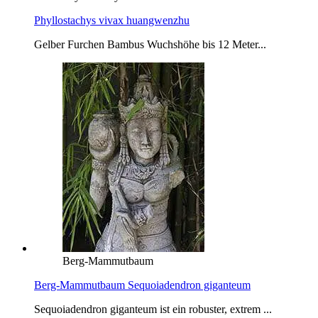
Phyllostachys vivax huangwenzhu
Gelber Furchen Bambus Wuchshöhe bis 12 Meter...
Berg-Mammutbaum
Berg-Mammutbaum Sequoiadendron giganteum
Sequoiadendron giganteum ist ein robuster, extrem ...