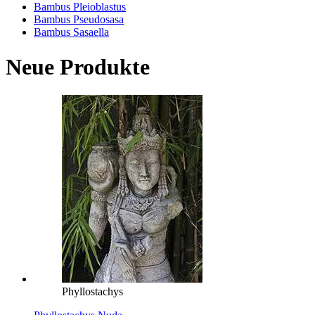
Bambus Pleioblastus
Bambus Pseudosasa
Bambus Sasaella
Neue Produkte
Phyllostachys