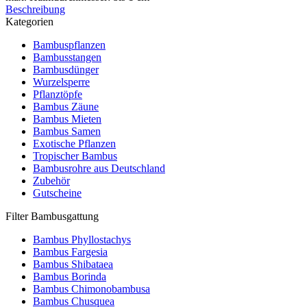
Beschreibung
Kategorien
Bambuspflanzen
Bambusstangen
Bambusdünger
Wurzelsperre
Pflanztöpfe
Bambus Zäune
Bambus Mieten
Bambus Samen
Exotische Pflanzen
Tropischer Bambus
Bambusrohre aus Deutschland
Zubehör
Gutscheine
Filter Bambusgattung
Bambus Phyllostachys
Bambus Fargesia
Bambus Shibataea
Bambus Borinda
Bambus Chimonobambusa
Bambus Chusquea