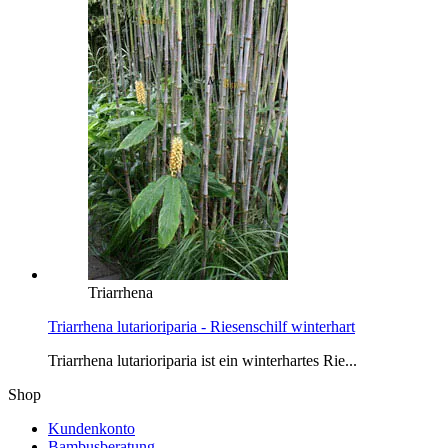
Triarrhena
Triarrhena lutarioriparia - Riesenschilf winterhart
Triarrhena lutarioriparia ist ein winterhartes Rie...
Shop
Kundenkonto
Bambusberatung