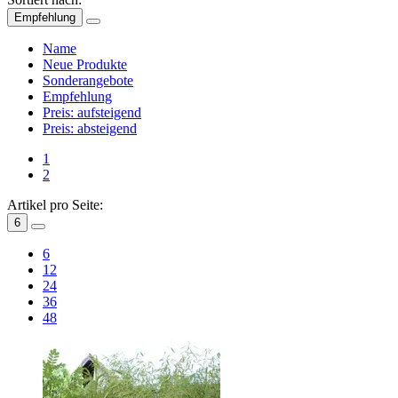
Empfehlung
Name
Neue Produkte
Sonderangebote
Empfehlung
Preis: aufsteigend
Preis: absteigend
1
2
Artikel pro Seite:
6
6
12
24
36
48