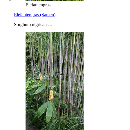
Elefantengras
Elefantengras (Samen)
Sorghum nigricans...