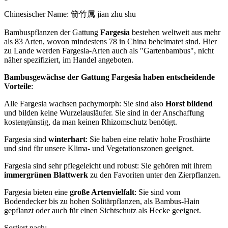
Chinesischer Name: 箭竹属 jian zhu shu
Bambuspflanzen der Gattung
Fargesia
bestehen weltweit aus mehr
als 83 Arten, wovon mindestens 78 in China beheimatet sind. Hier
zu Lande werden Fargesia-Arten auch als "Gartenbambus", nicht
näher spezifiziert, im Handel angeboten.
Bambusgewächse der Gattung Fargesia haben entscheidende
Vorteile
:
Alle Fargesia wachsen pachymorph: Sie sind also
Horst bildend
und bilden keine Wurzelausläufer. Sie sind in der Anschaffung
kostengünstig, da man keinen Rhizomschutz benötigt.
Fargesia sind
winterhart
: Sie haben eine relativ hohe Frosthärte
und sind für unsere Klima- und Vegetationszonen geeignet.
Fargesia sind sehr pflegeleicht und robust: Sie gehören mit ihrem
immergrünen Blattwerk
zu den Favoriten unter den Zierpflanzen.
Fargesia bieten eine
große Artenvielfalt
: Sie sind vom
Bodendecker bis zu hohen Solitärpflanzen, als Bambus-Hain
gepflanzt oder auch für einen Sichtschutz als Hecke geeignet.
Sortiert nach: